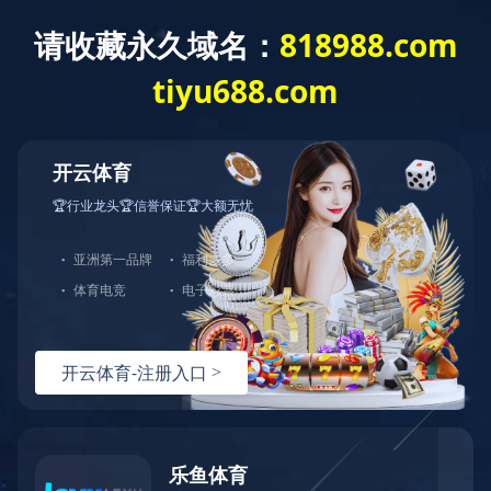
开云·官方端网页版登录入口
网站开云·官方端网页版登录入口
关于我们
主营产品
生产设备
成功案例
PRODUCTION EQUIPMENT
生产设备
开云·官方端网页
公司简介
生产设备
新闻资讯
版登录入口
开云·官方端网页版登录入口-开云（中国）